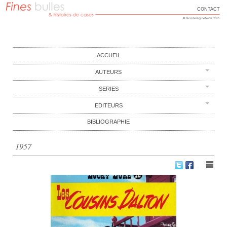
CONTACT
FINES BULLES
Histoires de cases
Main menu
Skip to content
ACCUEIL
AUTEURS
SERIES
EDITEURS
BIBLIOGRAPHIE
1957