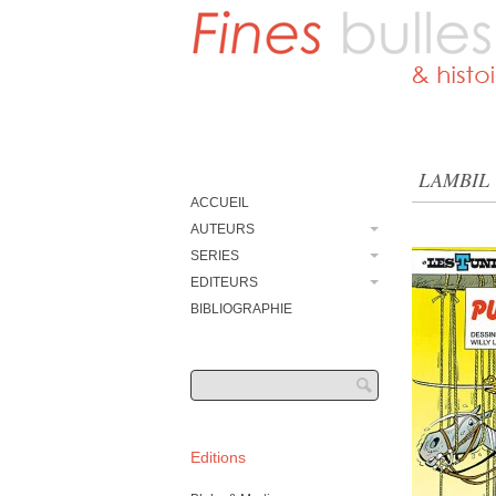
FINES BULLES
Histoires de cases
LAMBIL
Main menu
Skip to content
ACCUEIL
AUTEURS
SERIES
EDITEURS
BIBLIOGRAPHIE
Editions