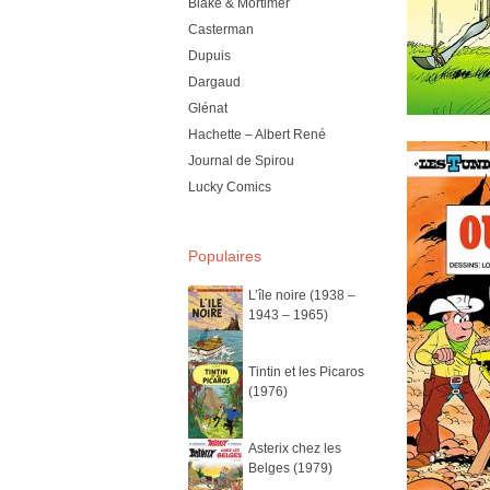
Blake & Mortimer
Casterman
Dupuis
Dargaud
Glénat
Hachette – Albert René
Journal de Spirou
Lucky Comics
Populaires
L’île noire (1938 –
1943 – 1965)
Tintin et les Picaros
(1976)
Asterix chez les
Belges (1979)