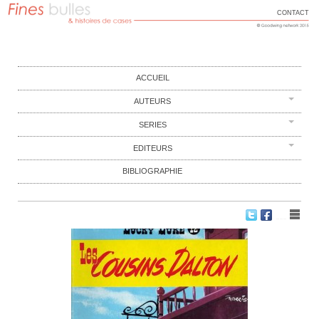
CONTACT
FINES BULLES
Histoires de cases
Main menu
Skip to content
ACCUEIL
AUTEURS
SERIES
EDITEURS
BIBLIOGRAPHIE