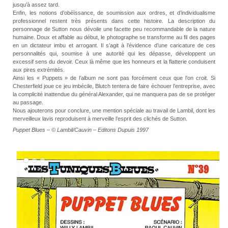
jusqu’à assez tard.
Enfin, les notions d’obéïssance, de soumission aux ordres, et d’individualisme
professionnel restent très présents dans cette histoire. La description du
personnage de Sutton nous dévoile une facette peu recommandable de la nature
humaine. Doux et affable au début, le photographe se transforme au fil des pages
en un dictateur imbu et arrogant. Il s’agit à l’évidence d’une caricature de ces
personnalités qui, soumise à une autorité qui les dépasse, développent un
excessif sens du devoir. Ceux là même que les honneurs et la flatterie conduisent
aux pires extrémités.
Ainsi les « Puppets » de l’album ne sont pas forcément ceux que l’on croit. Si
Chesterfield joue ce jeu imbécile, Blutch tentera de faire échouer l’entreprise, avec
la complicité inattendue du général Alexander, qui ne manquera pas de se protéger
au passage.
Nous ajouterons pour conclure, une mention spéciale au travail de Lambil, dont les
merveilleux lavis reproduisent à merveille l’esprit des clichés de Sutton.
Puppet Blues – © Lambil/Cauvin – Editons Dupuis 1997