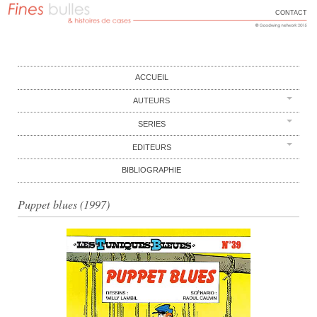
CONTACT
FINES BULLES
Histoires de cases
Main menu
Skip to content
ACCUEIL
AUTEURS
SERIES
EDITEURS
BIBLIOGRAPHIE
Puppet blues (1997)