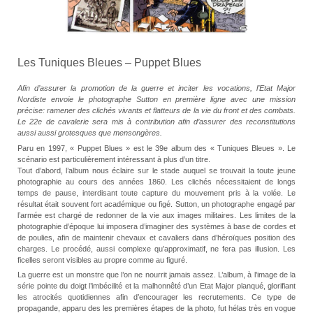
Les Tuniques Bleues – Puppet Blues
Afin d’assurer la promotion de la guerre et inciter les vocations, l’Etat Major
Nordiste envoie le photographe Sutton en première ligne avec une mission
précise: ramener des clichés vivants et flatteurs de la vie du front et des combats.
Le 22e de cavalerie sera mis à contribution afin d’assurer des reconstitutions
aussi aussi grotesques que mensongères.
Paru en 1997, « Puppet Blues » est le 39e album des « Tuniques Bleues ». Le
scénario est particulièrement intéressant à plus d’un titre.
Tout d’abord, l’album nous éclaire sur le stade auquel se trouvait la toute jeune
photographie au cours des années 1860. Les clichés nécessitaient de longs
temps de pause, interdisant toute capture du mouvement pris à la volée. Le
résultat était souvent fort académique ou figé. Sutton, un photographe engagé par
l’armée est chargé de redonner de la vie aux images militaires. Les limites de la
photographie d’époque lui imposera d’imaginer des systèmes à base de cordes et
de poulies, afin de maintenir chevaux et cavaliers dans d’héroïques position des
charges. Le procédé, aussi complexe qu’approximatif, ne fera pas illusion. Les
ficelles seront visibles au propre comme au figuré.
La guerre est un monstre que l’on ne nourrit jamais assez. L’album, à l’image de la
série pointe du doigt l’imbécilité et la malhonnêté d’un Etat Major planqué, glorifiant
les atrocités quotidiennes afin d’encourager les recrutements. Ce type de
propagande, apparu des les premières étapes de la photo, fut hélas très en vogue